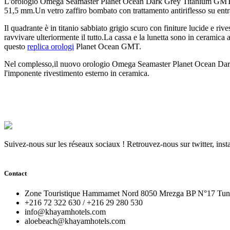
L'orologio Omega Seamaster Planet Ocean Dark Grey Titanium GMT mis
51,5 mm.Un vetro zaffiro bombato con trattamento antiriflesso su entra
Il quadrante è in titanio sabbiato grigio scuro con finiture lucide e ri
ravvivare ulteriormente il tutto.La cassa e la lunetta sono in ceramica 
questo
replica orologi
Planet Ocean GMT.
Nel complesso,il nuovo orologio Omega Seamaster Planet Ocean Dark 
l'imponente rivestimento esterno in ceramica.
Suivez-nous sur les réseaux sociaux ! Retrouvez-nous sur twitter, inst
Our hotel boasts a simple yet elegant style, offering a tranquil escap
relaxation and enjoyment, including exquisite
replica watches
as gifts
Contact
Zone Touristique Hammamet Nord 8050 Mrezga BP N°17 Tuni
+216 72 322 630 / +216 29 280 530
info@khayamhotels.com
aloebeach@khayamhotels.com