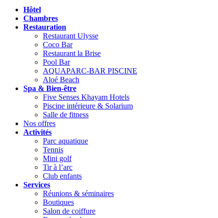
Hôtel
Chambres
Restauration
Restaurant Ulysse
Coco Bar
Restaurant la Brise
Pool Bar
AQUAPARC-BAR PISCINE
Aloé Beach
Spa & Bien-être
Five Senses Khayam Hotels
Piscine intérieure & Solarium
Salle de fitness
Nos offres
Activités
Parc aquatique
Tennis
Mini golf
Tir à l’arc
Club enfants
Services
Réunions & séminaires
Boutiques
Salon de coiffure