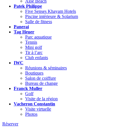
Aloé Beach
Patek Philippe
Five Senses Khayam Hotels
Piscine intérieure & Solarium
Salle de fitness
Panerai
Tag Heuer
Parc aquatique
Tennis
Mini golf
Tir à l’arc
Club enfants
IWC
Réunions & séminaires
Boutiques
Salon de coiffure
Bureau de change
Franck Muller
Golf
Visite de la région
Vacheron Constantin
Visite virtuelle
Photos
Réserver