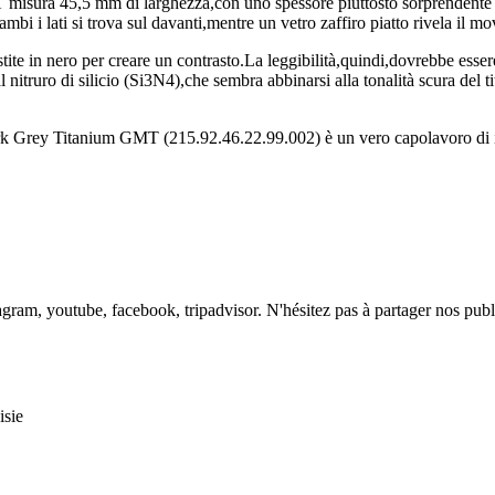
ura 45,5 mm di larghezza,con uno spessore piuttosto sorprendente di 
mbi i lati si trova sul davanti,mentre un vetro zaffiro piatto rivela il 
vestite in nero per creare un contrasto.La leggibilità,quindi,dovrebbe es
al nitruro di silicio (Si3N4),che sembra abbinarsi alla tonalità scura del
Grey Titanium GMT (215.92.46.22.99.002) è un vero capolavoro di ing
agram, youtube, facebook, tripadvisor. N'hésitez pas à partager nos publ
e from the hustle and bustle, with stunning views of Nabeul's most beaut
, ensuring your vacation is a truly peaceful, rejuvenating, and memorabl
sie