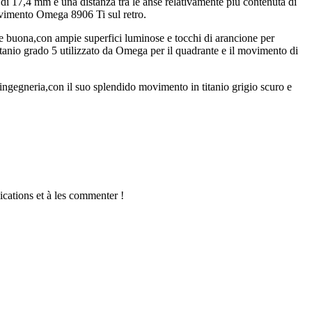
17,4 mm e una distanza tra le anse relativamente più contenuta di
movimento Omega 8906 Ti sul retro.
sere buona,con ampie superfici luminose e tocchi di arancione per
 titanio grado 5 utilizzato da Omega per il quadrante e il movimento di
egneria,con il suo splendido movimento in titanio grigio scuro e
ications et à les commenter !
iful beach. We provide a range of services and amenities designed for
e experience.