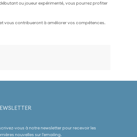
ez débutant ou joueur expérimenté, vous pourrez profiter
s et vous contribueront à améliorer vos compétences.
EWSLETTER
scrivez-vous à notre newsletter pour recevoir les
rnières nouvelles sur l'emailing.