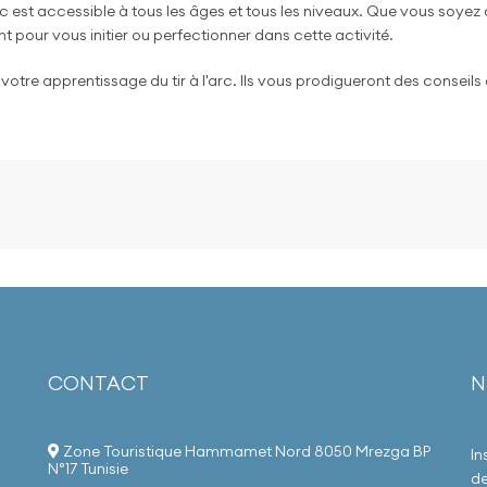
l'arc est accessible à tous les âges et tous les niveaux. Que vous soy
 pour vous initier ou perfectionner dans cette activité.
re apprentissage du tir à l'arc. Ils vous prodigueront des conseil
CONTACT
N
Zone Touristique Hammamet Nord 8050 Mrezga BP
In
N°17 Tunisie
de