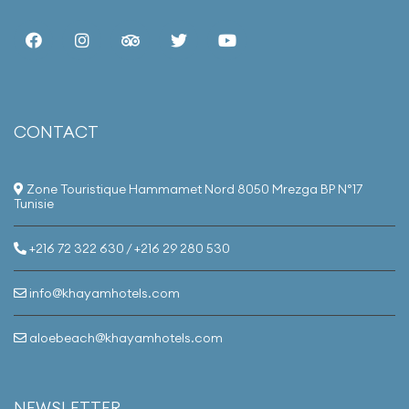
Our hotel boasts a
simple yet elegant
style, offering a
tranquil escape
from the hustle and
bustle, with
stunning views of
Nabeul's most
CONTACT
beautiful beach. We
provide a range of
services and
amenities designed
Zone Touristique Hammamet Nord 8050 Mrezga BP N°17
for relaxation and
Tunisie
enjoyment,
including exquisite
replica watches
as
+216 72 322 630 / +216 29 280 530
gifts, ensuring your
vacation is a truly
peaceful,
info@khayamhotels.com
rejuvenating, and
memorable
experience.
aloebeach@khayamhotels.com
NEWSLETTER